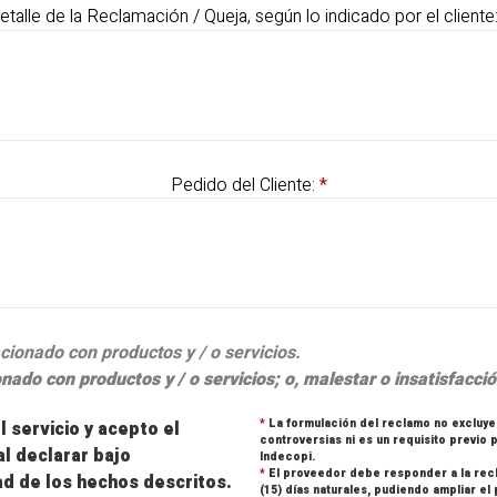
etalle de la Reclamación / Queja, según lo indicado por el cliente
Pedido del Cliente:
*
ionado con productos y / o servicios.
ado con productos y / o servicios; o, malestar o insatisfacció
 servicio y acepto el
*
La formulación del reclamo no excluye
controversias ni es un requisito previo 
al declarar bajo
Indecopi.
*
El proveedor debe responder a la recl
ad de los hechos descritos.
(15) días naturales, pudiendo ampliar el 