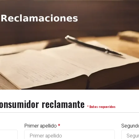
 consumidor reclamante
* Datos requeridos
Primer apellido
*
Segundo