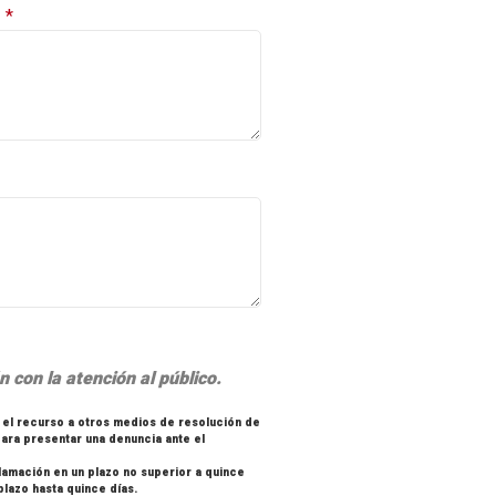
:
*
n con la atención al público.
 el recurso a otros medios de resolución de
para presentar una denuncia ante el
amación en un plazo no superior a quince
plazo hasta quince días.